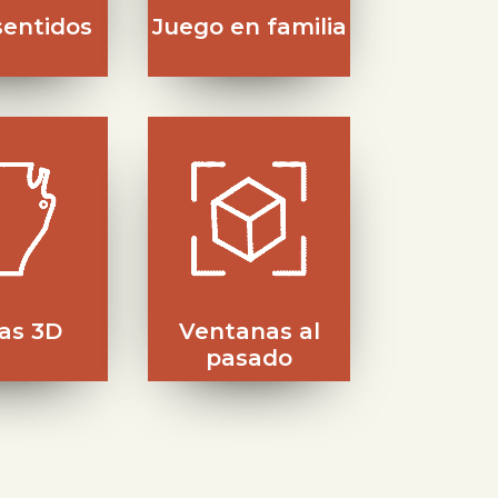
sentidos
Juego en familia
zas 3D
Ventanas al
pasado